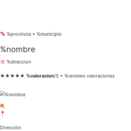
Ir
al
contenido
%provincia • %municipio
%nombre
%direccion
★★★★★
%valoracion
/5 • %reviews valoraciones
Dirección