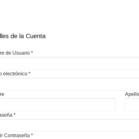
lles de la Cuenta
e de Usuario *
 electrónico *
re
Apelli
aseña *
ir Contraseña *