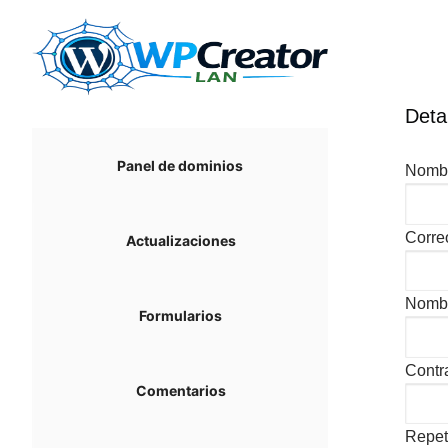
Ir
al
contenido
Deta
Panel de dominios
Nombr
Correo
Actualizaciones
Nomb
Formularios
Contr
Comentarios
Repet