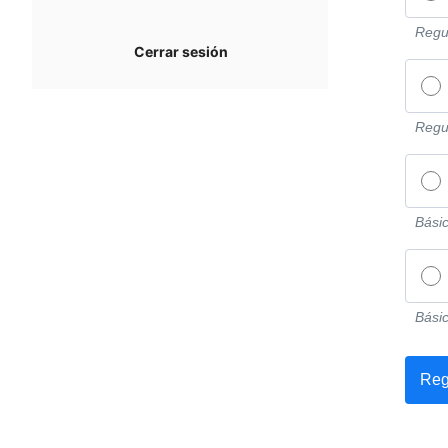
Regul
Cerrar sesión
Regul
Básic
Básic