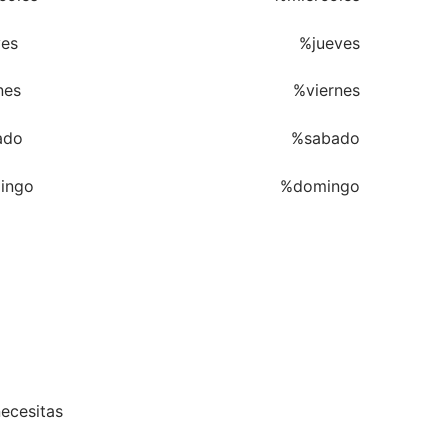
ves
%jueves
nes
%viernes
ado
%sabado
ingo
%domingo
ecesitas