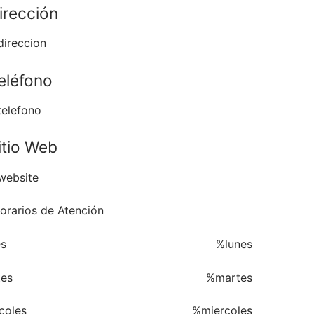
irección
direccion
eléfono
telefono
itio Web
website
rarios de Atención
es
%lunes
tes
%martes
coles
%miercoles