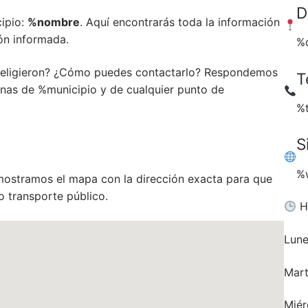
D
ipio:
%nombre
. Aquí encontrarás toda la información
ón informada.
%
o eligieron? ¿Cómo puedes contactarlo? Respondemos
T
nas de %municipio y de cualquier punto de
%
S
%
mostramos el mapa con la dirección exacta para que
o transporte público.
Ho
Lun
Mar
Miér