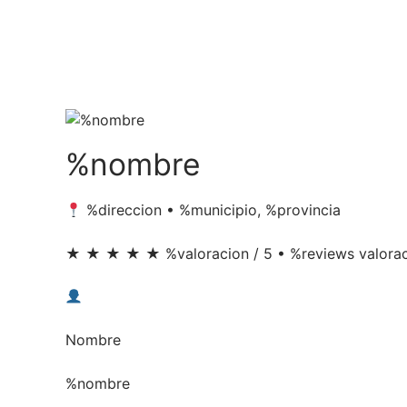
Ir
al
contenido
%nombre
%direccion • %municipio, %provincia
★ ★ ★ ★ ★
%valoracion / 5 • %reviews valora
Nombre
%nombre