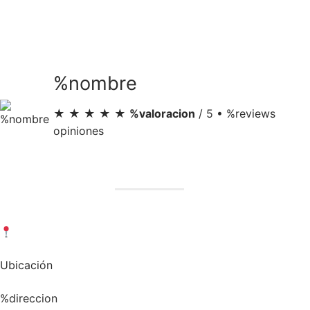
Ir
al
contenido
%nombre
★ ★ ★ ★ ★
%valoracion
/ 5 • %reviews
opiniones
Ubicación
%direccion