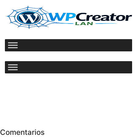
Ir
al
contenido
Comentarios